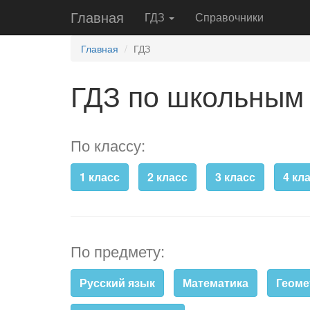
Главная
ГДЗ
Справочники
Главная
ГДЗ
ГДЗ по школьным
По классу:
1 класс
2 класс
3 класс
4 кл
По предмету:
Русский язык
Математика
Геоме