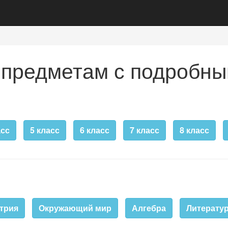
 предметам с подробны
асс
5 класс
6 класс
7 класс
8 класс
трия
Окружающий мир
Алгебра
Литератур