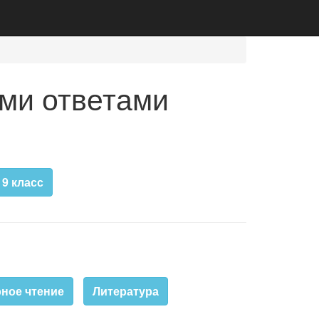
ми ответами
9 класс
ное чтение
Литература